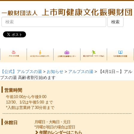
【公式】アルプスの湯
>
お知らせ
>
アルプスの湯
> 【4月1日～】アル
プスの湯 高齢者割引始めます
営業時間
午前10:00から午後9:00
12/30、1/2は午後5:00 まで
*入館は営業終了30分前まで
休館日
月曜日・大晦日・元日
*月曜が祝日の場合は翌日
年間カレンダーはこちら